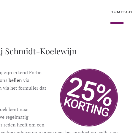
HOME
SCH
j Schmidt-Koelewijn
ij zijn erkend Forbo
 ons
bellen
via
 via het formulier dat
zoek bent naar
we regelmatig
r reden heeft om een
erkers adviseren u graag over het product en welk type