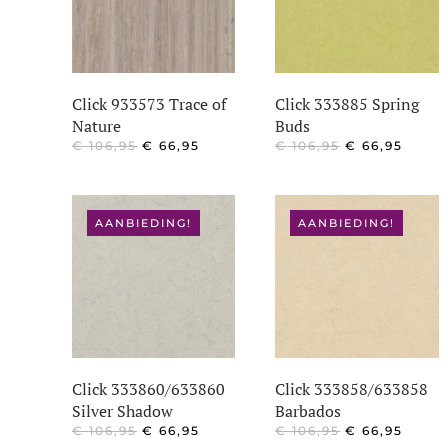
Click 933573 Trace of
Click 333885 Spring
Nature
Buds
OORSPRONKELIJKE
HUIDIGE
OORSPRONKE
HUID
€
106,95
€
66,95
€
106,95
€
66,95
PRIJS
PRIJS
PRIJS
PRIJS
WAS:
IS:
WAS:
IS:
€ 106,95.
€ 66,95.
€ 106,95.
€ 66,
AANBIEDING!
AANBIEDING!
Click 333860/633860
Click 333858/633858
Silver Shadow
Barbados
OORSPRONKELIJKE
HUIDIGE
OORSPRONKE
HUID
€
106,95
€
66,95
€
106,95
€
66,95
PRIJS
PRIJS
PRIJS
PRIJS