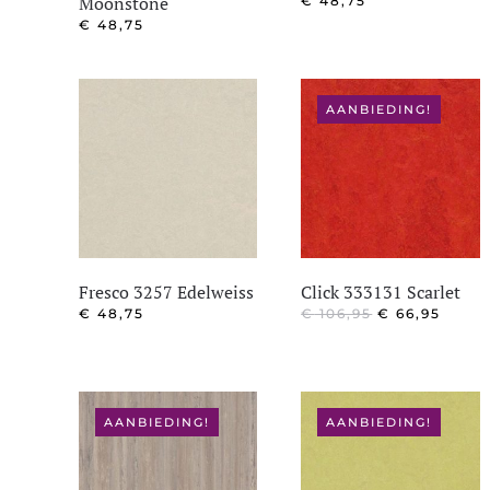
Moonstone
€
48,75
€
48,75
AANBIEDING!
Fresco 3257 Edelweiss
Click 333131 Scarlet
OORSPRONKE
HUID
€
48,75
€
106,95
€
66,95
PRIJS
PRIJS
WAS:
IS:
€ 106,95.
€ 66,
AANBIEDING!
AANBIEDING!