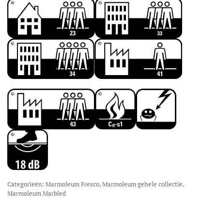
Categorieën:
Marmoleum Fresco
,
Marmoleum gehele collectie
,
Marmoleum Marbled