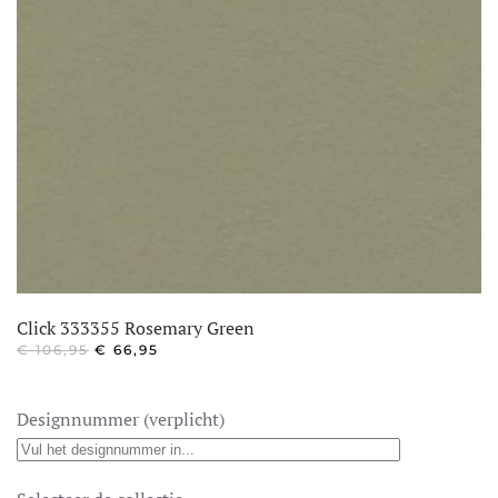
Click 333355 Rosemary Green
OORSPRONKELIJKE
HUIDIGE
€
106,95
€
66,95
PRIJS
PRIJS
WAS:
IS:
€ 106,95.
€ 66,95.
Designnummer (verplicht)