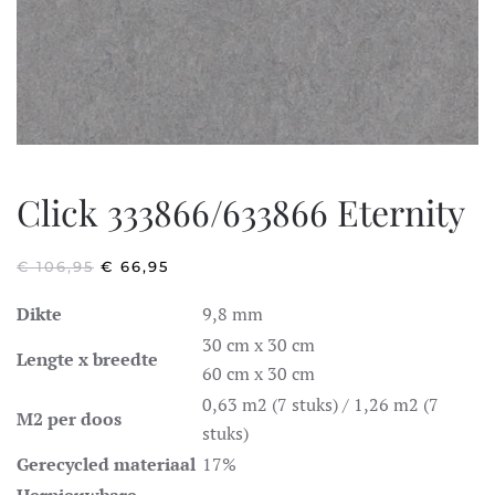
Click 333866/633866 Eternity
OORSPRONKELIJKE
HUIDIGE
€
106,95
€
66,95
PRIJS
PRIJS
WAS:
IS:
Dikte
9,8 mm
€ 106,95.
€ 66,95.
30 cm x 30 cm
Lengte x breedte
60 cm x 30 cm
0,63 m2 (7 stuks) / 1,26 m2 (7
M2 per doos
stuks)
Gerecycled materiaal
17%
Hernieuwbare