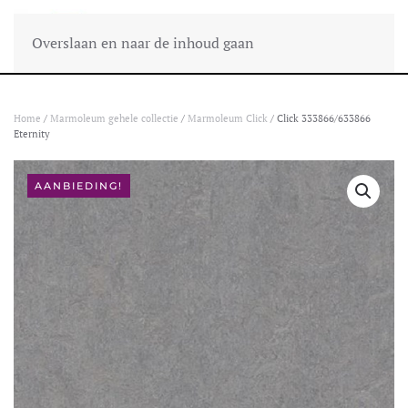
Overslaan en naar de inhoud gaan
Home
/
Marmoleum gehele collectie
/
Marmoleum Click
/ Click 333866/633866
Eternity
AANBIEDING!