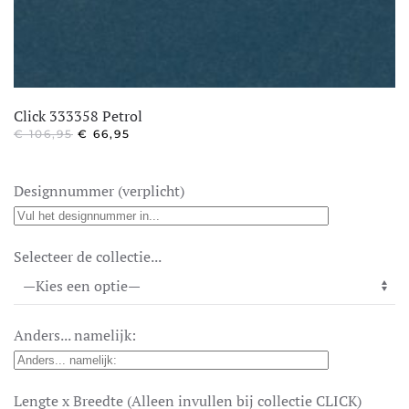
Click 333358 Petrol
OORSPRONKELIJKE
HUIDIGE
€
106,95
€
66,95
PRIJS
PRIJS
WAS:
IS:
€ 106,95.
€ 66,95.
Designnummer (verplicht)
Selecteer de collectie...
Anders... namelijk:
Lengte x Breedte (Alleen invullen bij collectie CLICK)