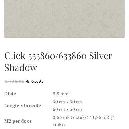
Click 333860/633860 Silver
Shadow
OORSPRONKELIJKE
HUIDIGE
€
106,95
€
66,95
PRIJS
PRIJS
WAS:
IS:
Dikte
9,8 mm
€ 106,95.
€ 66,95.
30 cm x 30 cm
Lengte x breedte
60 cm x 30 cm
0,63 m2 (7 stuks) / 1,26 m2 (7
M2 per doos
stuks)