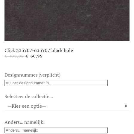
Click 333707-633707 black hole
OORSPRONKELIJKE
HUIDIGE
€
106,95
€
66,95
PRIJS
PRIJS
WAS:
IS:
€ 106,95.
€ 66,95.
Designnummer (verplicht)
Selecteer de collectie...
Anders... namelijk: