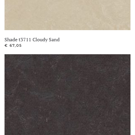
Shade t3711 Cloudy Sand
€
67,05