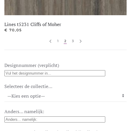
Lines t5231 Cliffs of Moher
€
70,05
1
2
3
Designnummer (verplicht)
Selecteer de collectie…
Anders… namelijk: