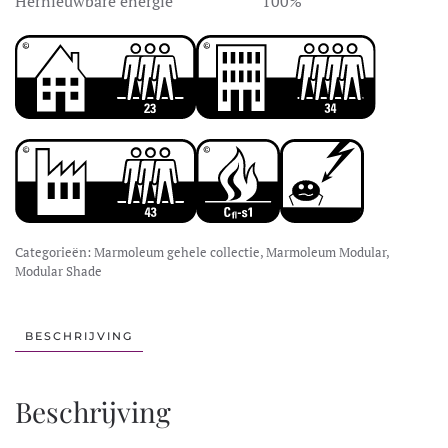
Hernieuwbare energie
100%
Categorieën:
Marmoleum gehele collectie
,
Marmoleum Modular
,
Modular Shade
BESCHRIJVING
Beschrijving