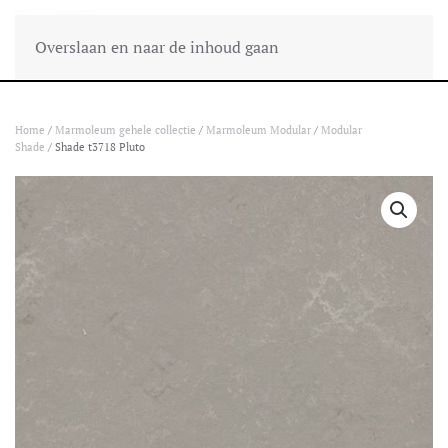
Overslaan en naar de inhoud gaan
Home
/
Marmoleum gehele collectie
/
Marmoleum Modular
/
Modular
Shade
/ Shade t3718 Pluto