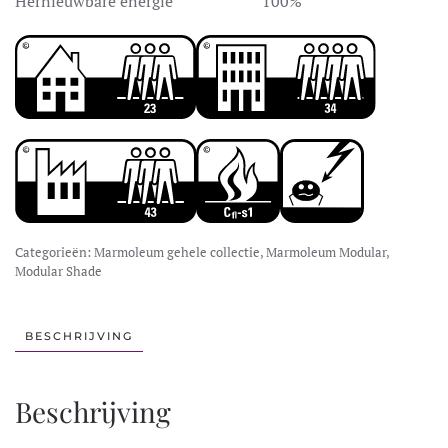
Hernieuwbare energie
100%
Categorieën:
Marmoleum gehele collectie
,
Marmoleum Modular
,
Modular Shade
BESCHRIJVING
Beschrijving