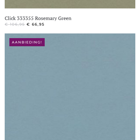
Click 333355 Rosemary Green
OORSPRONKELIJKE
HUIDIGE
€
106,95
€
66,95
PRIJS
PRIJS
WAS:
IS:
€ 106,95.
€ 66,95.
AANBIEDING!