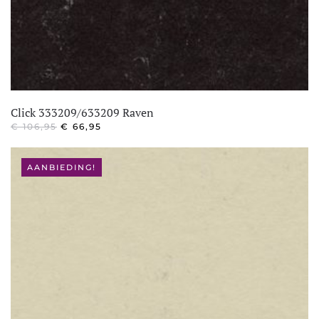
Click 333209/633209 Raven
OORSPRONKELIJKE
HUIDIGE
€
106,95
€
66,95
PRIJS
PRIJS
WAS:
IS:
€ 106,95.
€ 66,95.
AANBIEDING!