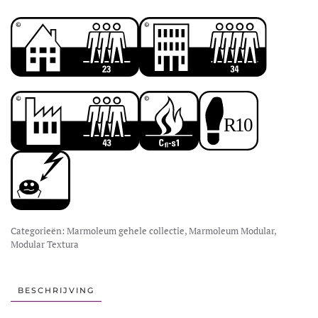
Categorieën:
Marmoleum gehele collectie
,
Marmoleum Modular
,
Modular Textura
BESCHRIJVING