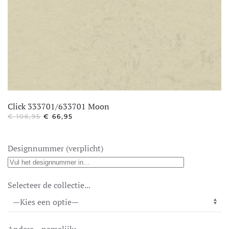
Click 333701/633701 Moon
OORSPRONKELIJKE
HUIDIGE
€
106,95
€
66,95
PRIJS
PRIJS
WAS:
IS:
€ 106,95.
€ 66,95.
Designnummer (verplicht)
Selecteer de collectie...