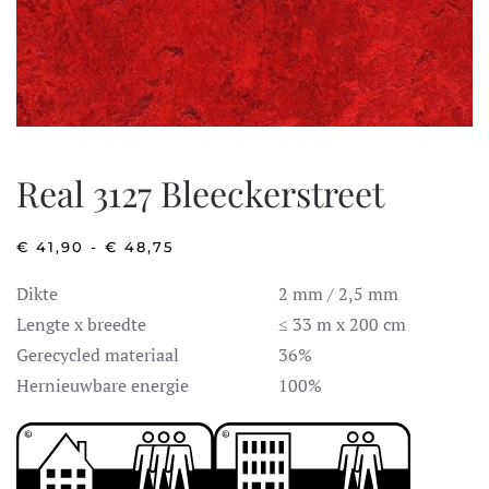
Real 3127 Bleeckerstreet
PRIJSKLASSE:
€
41,90
-
€
48,75
€ 41,90
TOT
Dikte
2 mm / 2,5 mm
€ 48,75
Lengte x breedte
≤ 33 m x 200 cm
Gerecycled materiaal
36%
Hernieuwbare energie
100%