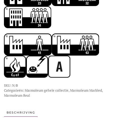
SKU:
N/B
Categorieën:
Marmoleum gehele collectie
,
Marmoleum Marbled
,
Marmoleum Real
BESCHRIJVING