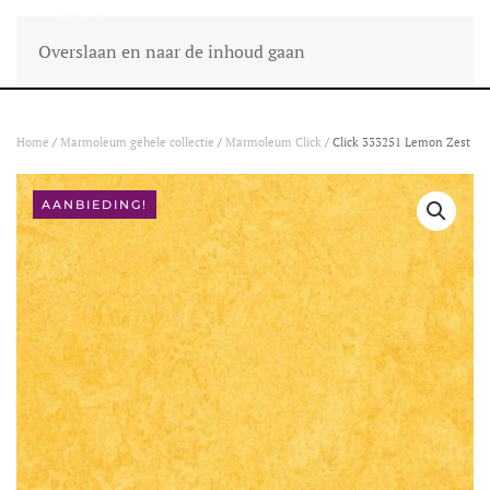
Overslaan en naar de inhoud gaan
Home
/
Marmoleum gehele collectie
/
Marmoleum Click
/ Click 333251 Lemon Zest
AANBIEDING!