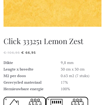
Click 333251 Lemon Zest
OORSPRONKELIJKE
HUIDIGE
€
106,95
€
66,95
PRIJS
PRIJS
WAS:
IS:
Dikte
9,8 mm
€ 106,95.
€ 66,95.
Lengte x breedte
30 cm x 30 cm
M2 per doos
0.63 m2 (7 stuks)
Gerecycled materiaal
17%
Hernieuwbare energie
100%