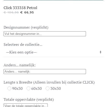
Click 333358 Petrol
OORSPRONKELIJKE
HUIDIGE
€
106,95
€
66,95
PRIJS
PRIJS
WAS:
IS:
€ 106,95.
€ 66,95.
Designnummer (verplicht)
Selecteer de collectie...
Anders... namelijk:
Lengte x Breedte (Alleen invullen bij collectie CLICK)
90x30
60x30
30x30
Totale oppervlakte (verplicht)