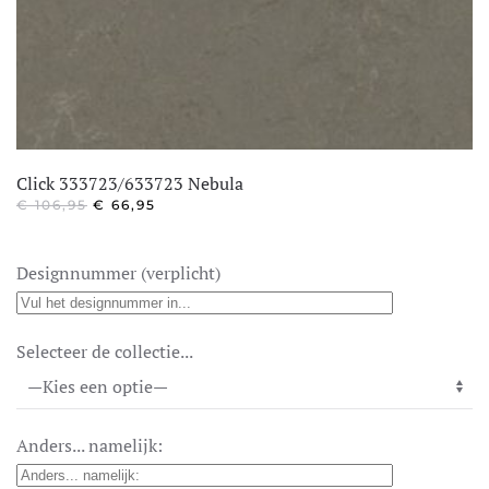
Click 333723/633723 Nebula
OORSPRONKELIJKE
HUIDIGE
€
106,95
€
66,95
PRIJS
PRIJS
WAS:
IS:
€ 106,95.
€ 66,95.
Designnummer (verplicht)
Selecteer de collectie...
Anders... namelijk: