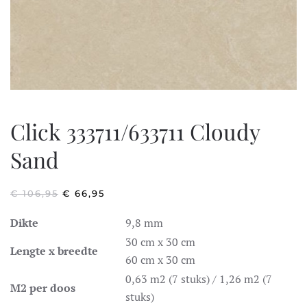
Click 333711/633711 Cloudy
Sand
OORSPRONKELIJKE
HUIDIGE
€
106,95
€
66,95
PRIJS
PRIJS
WAS:
IS:
Dikte
9,8 mm
€ 106,95.
€ 66,95.
30 cm x 30 cm
Lengte x breedte
60 cm x 30 cm
0,63 m2 (7 stuks) / 1,26 m2 (7
M2 per doos
stuks)