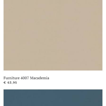
Furniture 4007 Macademia
€
63,95