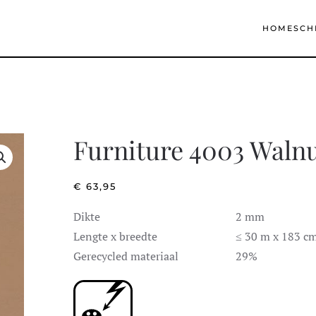
HOME
SCH
Furniture 4003 Waln
€
63,95
Dikte
2 mm
Lengte x breedte
≤ 30 m x 183 c
Gerecycled materiaal
29%