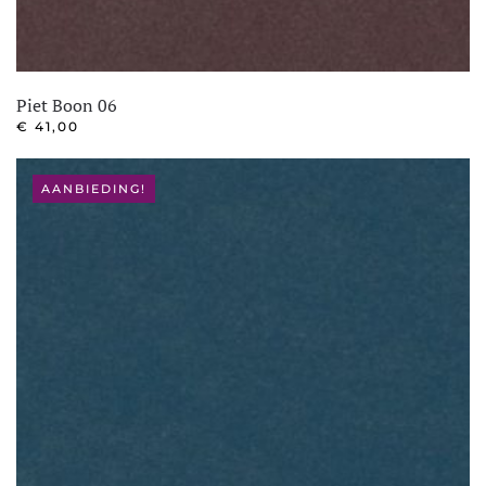
Piet Boon 06
€
41,00
AANBIEDING!