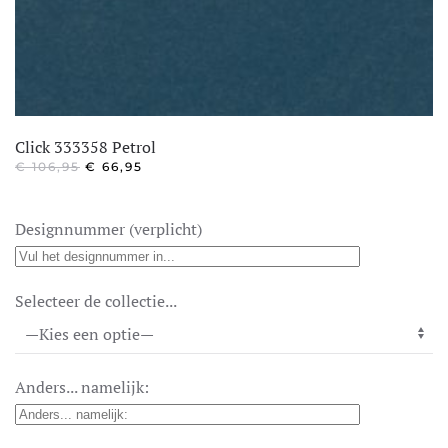
Click 333358 Petrol
OORSPRONKELIJKE
HUIDIGE
€
106,95
€
66,95
PRIJS
PRIJS
WAS:
IS:
€ 106,95.
€ 66,95.
Designnummer (verplicht)
Selecteer de collectie...
Anders... namelijk: