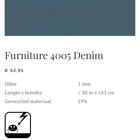
Furniture 4005 Denim
€
63,95
Dikte
2 mm
Lengte x breedte
≤ 30 m x 183 cm
Gerecycled materiaal
29%