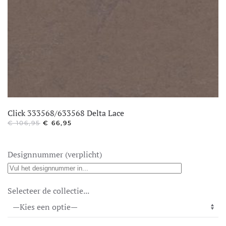
Click 333568/633568 Delta Lace
OORSPRONKELIJKE
HUIDIGE
€
106,95
€
66,95
PRIJS
PRIJS
WAS:
IS:
€ 106,95.
€ 66,95.
Designnummer (verplicht)
Selecteer de collectie...