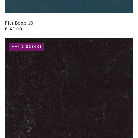
Piet Boon 10
€
41,00
AANBIEDING!