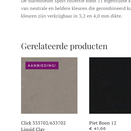
De Marmoleum Sport collectie biedt 11 eigentijdse k
van neutrale en heldere kleuren die gecombineerd k
kleuren zijn verkrijgbaar in 3,2 en 4,0 mm dikte.
Gerelateerde producten
AANBIEDING!
Click 333702/633702
Piet Boon 12
Liquid Clay
€
41,00