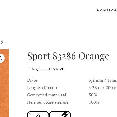
HOME
SCH
nge
Sport 83286 Orange
PRIJSKLASSE:
€
66,05
-
€
76,20
€ 66,05
TOT
Dikte
3,2 mm / 4 m
€ 76,20
Lengte x breedte
≤ 28 m x 200 
Gerecycled materiaal
50%
Hernieuwbare energie
100%