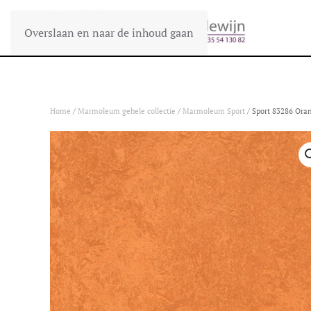
Overslaan en naar de inhoud gaan
Home
/
Marmoleum gehele collectie
/
Marmoleum Sport
/ Sport 83286 Ora