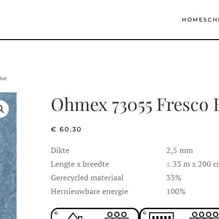
HOME
SCH
lue
Ohmex 73055 Fresco 
€
60,30
Dikte
2,5 mm
Lengte x breedte
≤ 33 m x 200 
Gerecycled materiaal
33%
Hernieuwbare energie
100%