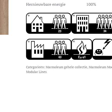
Hernieuwbare energie
100%
Categorieën:
Marmoleum gehele collectie
,
Marmoleum Mod
Modular Lines