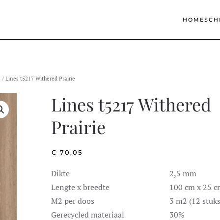
HOME
SCH
s
/ Lines t5217 Withered Prairie
Lines t5217 Withered
Prairie
€
70,05
Dikte
2,5 mm
Lengte x breedte
100 cm x 25 
M2 per doos
3 m2 (12 stuks
Gerecycled materiaal
30%