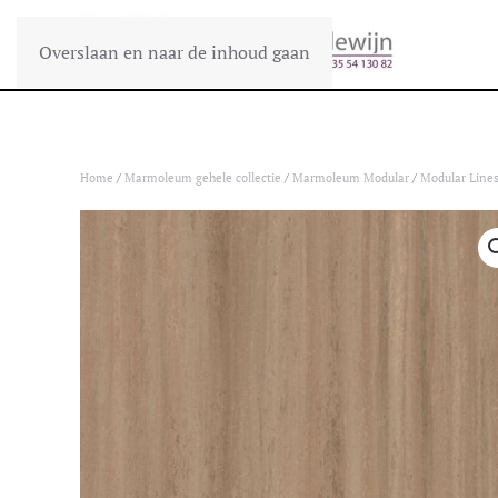
Overslaan en naar de inhoud gaan
Home
/
Marmoleum gehele collectie
/
Marmoleum Modular
/
Modular Line