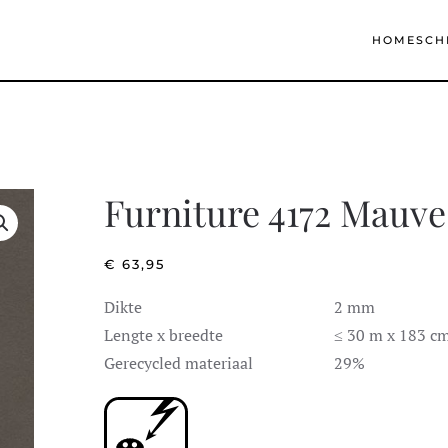
HOME
SCH
Furniture 4172 Mauve
€
63,95
Dikte
2 mm
Lengte x breedte
≤ 30 m x 183 c
Gerecycled materiaal
29%