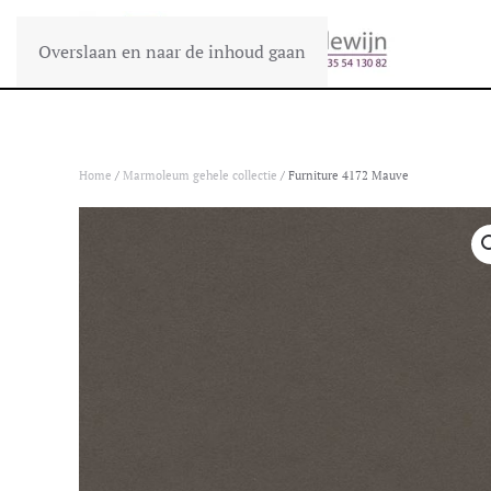
Overslaan en naar de inhoud gaan
Home
/
Marmoleum gehele collectie
/ Furniture 4172 Mauve