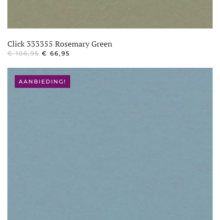
Click 333355 Rosemary Green
OORSPRONKELIJKE
HUIDIGE
€
106,95
€
66,95
PRIJS
PRIJS
WAS:
IS:
€ 106,95.
€ 66,95.
AANBIEDING!