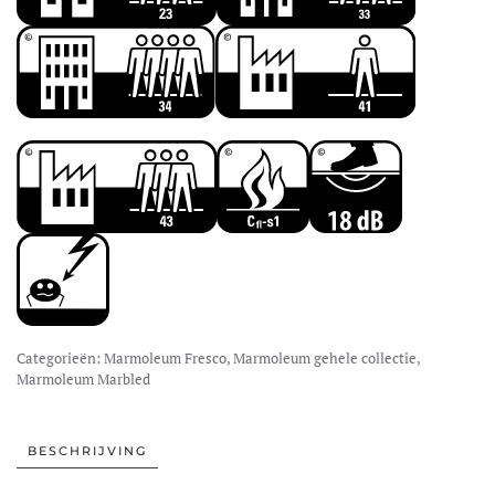
Categorieën:
Marmoleum Fresco
,
Marmoleum gehele collectie
,
Marmoleum Marbled
BESCHRIJVING