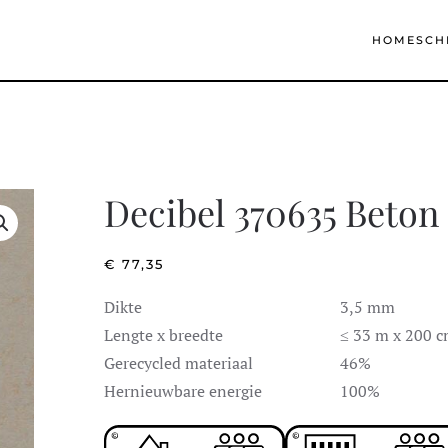
HOME
SCH
Decibel 370635 Beton
€
77,35
Dikte
3,5 mm
Lengte x breedte
≤ 33 m x 200 
Gerecycled materiaal
46%
Hernieuwbare energie
100%