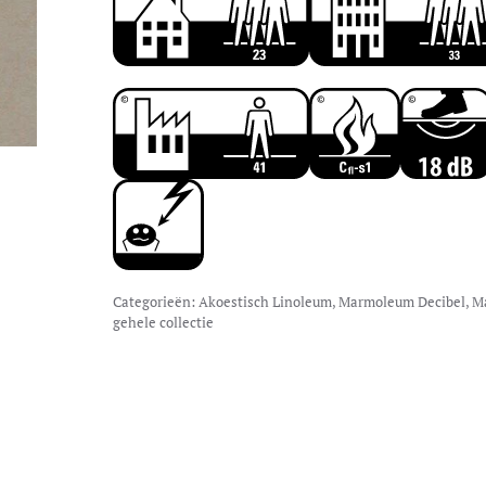
Categorieën:
Akoestisch Linoleum
,
Marmoleum Decibel
,
M
gehele collectie