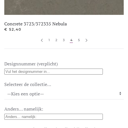
Concrete 3723/372335 Nebula
€
52,40
1
2
3
4
5
Designnummer (verplicht)
Selecteer de collectie…
Anders… namelijk: