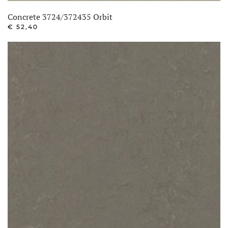
Concrete 3724/372435 Orbit
€
52,40