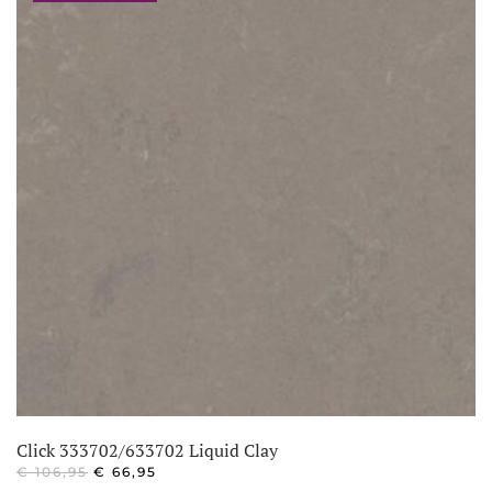
Click 333702/633702 Liquid Clay
OORSPRONKELIJKE
HUIDIGE
€
106,95
€
66,95
PRIJS
PRIJS