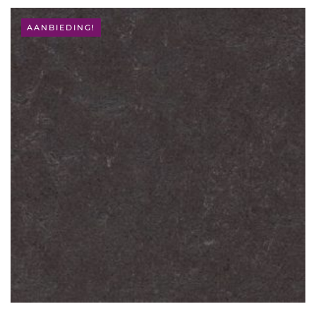
WAS:
IS:
€ 106,95.
€ 66,95.
AANBIEDING!