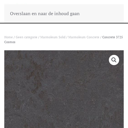
Overslaan en naar de inhoud gaan
Home
/
Geen categorie
/
Marmoleum Solid
/
Marmoleum Concrete
/ Concrete 3725
Cosmos