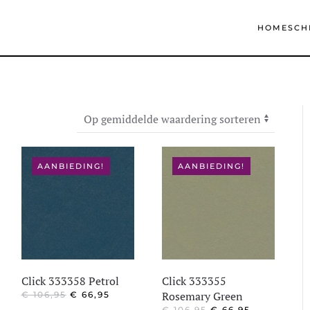
HOME
SCH
Gesorteerd
op
gemiddelde
waardering
AANBIEDING!
AANBIEDING!
Click 333358 Petrol
Click 333355
OORSPRONKELIJKE
HUIDIGE
Rosemary Green
€
106,95
€
66,95
PRIJS
PRIJS
LIJKE
IGE
OORSPRONKELIJK
HUIDIGE
€
106,95
€
66,95