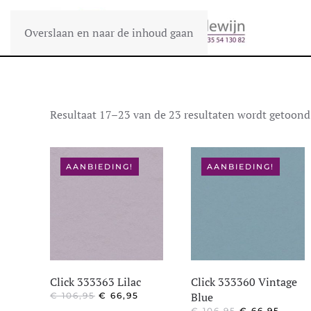
Overslaan en naar de inhoud gaan
Resultaat 17–23 van de 23 resultaten wordt getoond
AANBIEDING!
AANBIEDING!
Click 333363 Lilac
Click 333360 Vintage
OORSPRONKELIJKE
HUIDIGE
Blue
€
106,95
€
66,95
PRIJS
PRIJS
OORSPRONKE
HUID
€
106,95
€
66,95