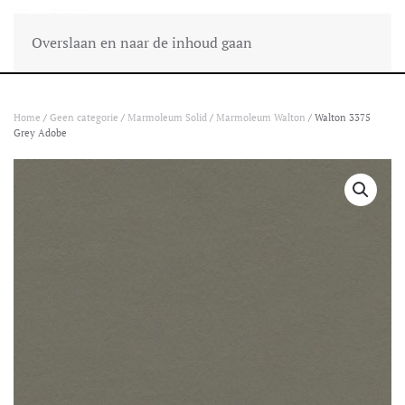
Overslaan en naar de inhoud gaan
Home
/
Geen categorie
/
Marmoleum Solid
/
Marmoleum Walton
/ Walton 3375
Grey Adobe