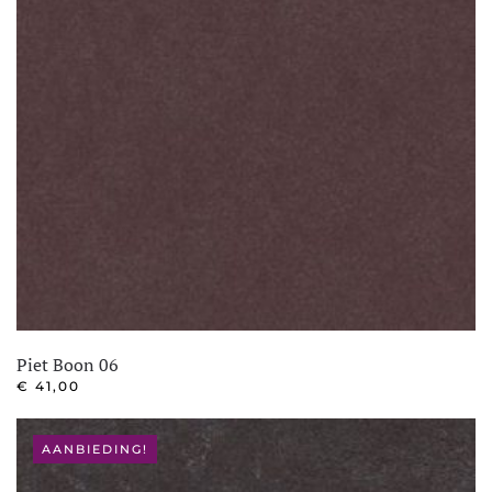
Piet Boon 06
€
41,00
AANBIEDING!