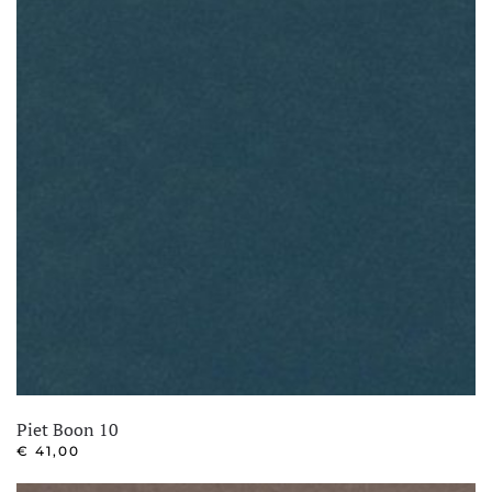
Piet Boon 10
€
41,00