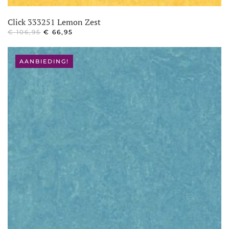
Click 333251 Lemon Zest
OORSPRONKELIJKE
HUIDIGE
€
106,95
€
66,95
PRIJS
PRIJS
WAS:
IS:
€ 106,95.
€ 66,95.
AANBIEDING!