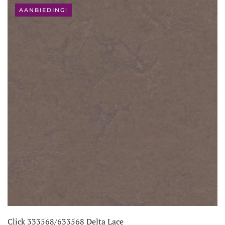
AANBIEDING!
Click 333568/633568 Delta Lace