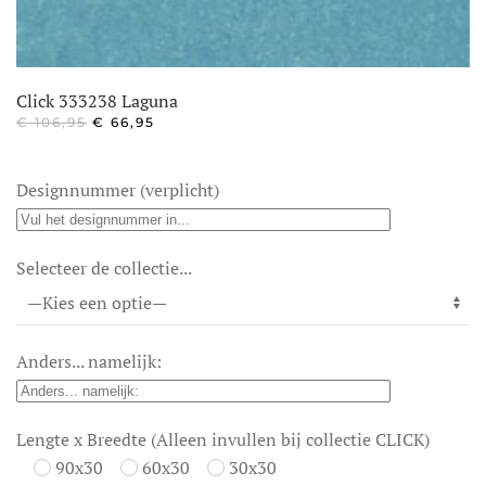
Click 333238 Laguna
OORSPRONKELIJKE
HUIDIGE
€
106,95
€
66,95
PRIJS
PRIJS
WAS:
IS:
€ 106,95.
€ 66,95.
Designnummer (verplicht)
Selecteer de collectie...
Anders... namelijk:
Lengte x Breedte (Alleen invullen bij collectie CLICK)
90x30
60x30
30x30