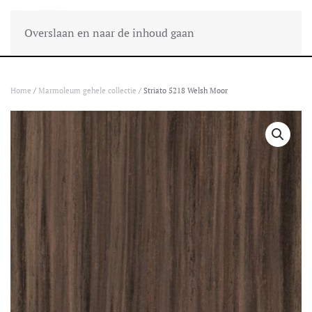
Overslaan en naar de inhoud gaan
Home
/
Marmoleum gehele collectie
/ Striato 5218 Welsh Moor