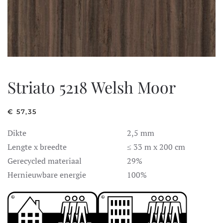
Striato 5218 Welsh Moor
€
57,35
Dikte
2,5 mm
Lengte x breedte
≤ 33 m x 200 cm
Gerecycled materiaal
29%
Hernieuwbare energie
100%