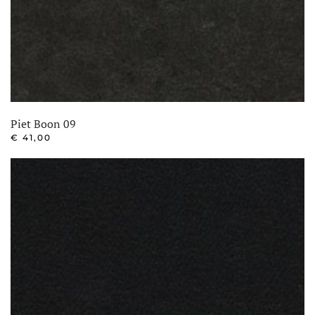
Piet Boon 09
€
41,00