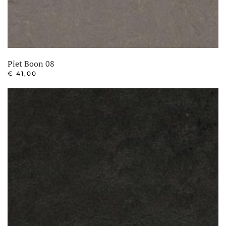
Piet Boon 08
€
41,00