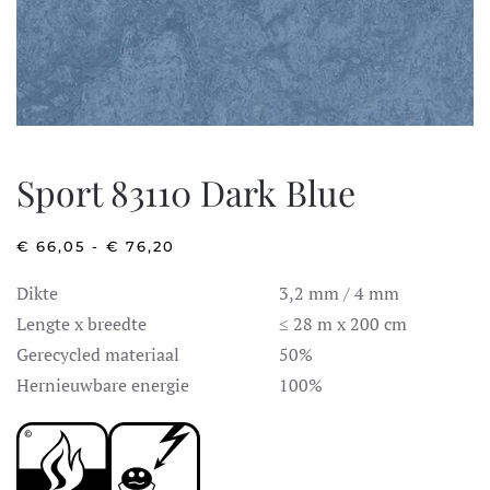
Sport 83110 Dark Blue
PRIJSKLASSE:
€
66,05
-
€
76,20
€ 66,05
TOT
Dikte
3,2 mm / 4 mm
€ 76,20
Lengte x breedte
≤ 28 m x 200 cm
Gerecycled materiaal
50%
Hernieuwbare energie
100%