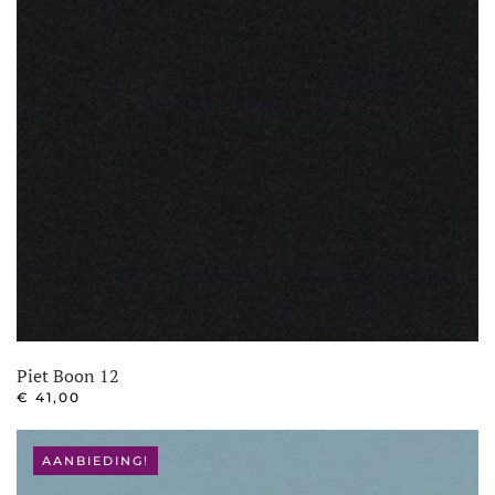
Piet Boon 12
€
41,00
AANBIEDING!