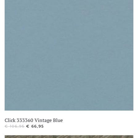
Click 333360 Vintage Blue
OORSPRONKELIJKE
HUIDIGE
€
106,95
€
66,95
PRIJS
PRIJS
WAS:
IS: