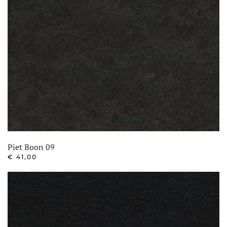
Piet Boon 09
€
41,00