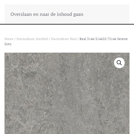
Overslaan en naar de inhoud gaan
Home
/
Marmoleum Marbled
/
Marmoleum Real
/ Real 3146/314635/73146 Serene
Grey