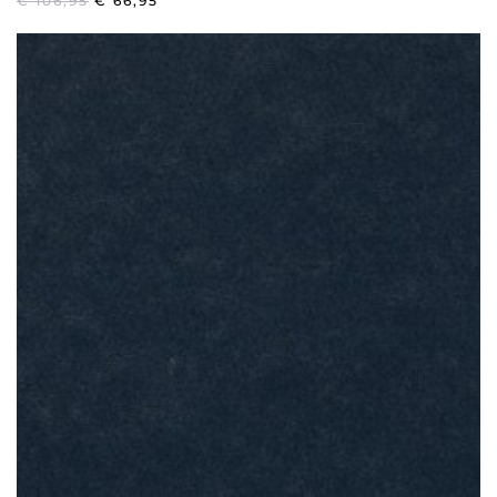
€
106,95
€
66,95
PRIJS
PRIJS
WAS:
IS:
€ 106,95.
€ 66,95.