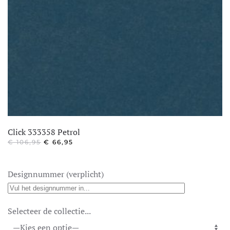
Click 333358 Petrol
OORSPRONKELIJKE
HUIDIGE
€
106,95
€
66,95
PRIJS
PRIJS
WAS:
IS:
€ 106,95.
€ 66,95.
Designnummer (verplicht)
Selecteer de collectie...