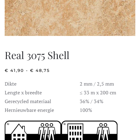
Real 3075 Shell
PRIJSKLASSE:
€
41,90
-
€
48,75
€ 41,90
TOT
Dikte
2 mm / 2,5 mm
€ 48,75
Lengte x breedte
≤ 33 m x 200 cm
Gerecycled materiaal
36% / 34%
Hernieuwbare energie
100%