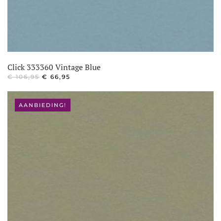
Click 333360 Vintage Blue
OORSPRONKELIJKE
HUIDIGE
€
106,95
€
66,95
PRIJS
PRIJS
WAS:
IS:
€ 106,95.
€ 66,95.
AANBIEDING!