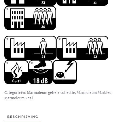
Categorieën:
Marmoleum gehele collectie
,
Marmoleum Marbled
,
Marmoleum Real
BESCHRIJVING