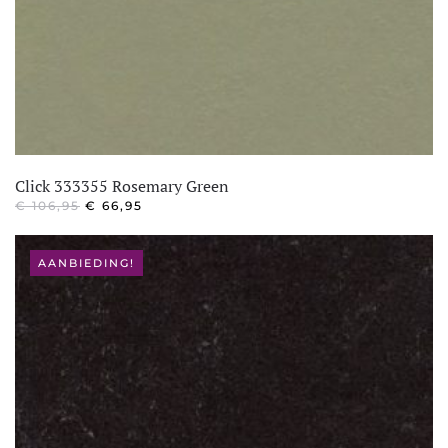
Click 333355 Rosemary Green
OORSPRONKELIJKE
HUIDIGE
€
106,95
€
66,95
PRIJS
PRIJS
WAS:
IS:
€ 106,95.
€ 66,95.
AANBIEDING!