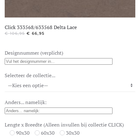
Click 333568/633568 Delta Lace
OORSPRONKELIJKE
HUIDIGE
€
106,95
€
66,95
PRIJS
PRIJS
WAS:
IS:
€ 106,95.
€ 66,95.
Designnummer (verplicht)
Selecteer de collectie...
Anders... namelijk:
Lengte x Breedte (Alleen invullen bij collectie CLICK)
90x30
60x30
30x30