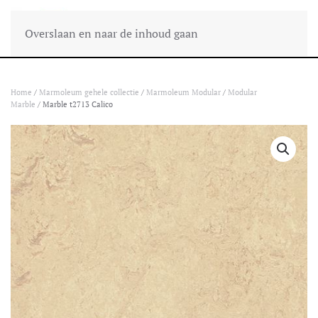
Overslaan en naar de inhoud gaan
Home
/
Marmoleum gehele collectie
/
Marmoleum Modular
/
Modular
Marble
/ Marble t2713 Calico