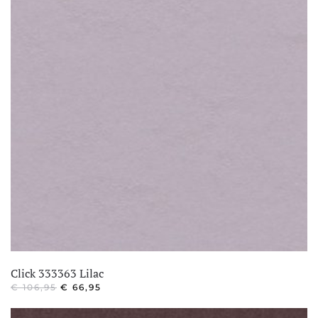
Click 333363 Lilac
OORSPRONKELIJKE
HUIDIGE
€
106,95
€
66,95
PRIJS
PRIJS
WAS:
IS: