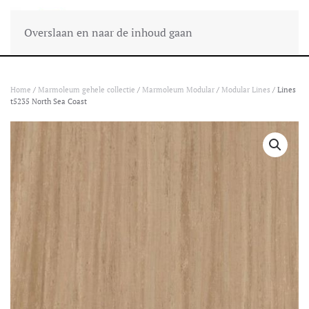
Overslaan en naar de inhoud gaan
Home
/
Marmoleum gehele collectie
/
Marmoleum Modular
/
Modular Lines
/ Lines
t5235 North Sea Coast