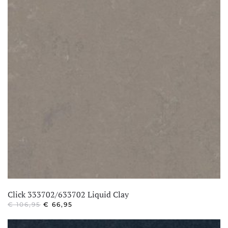
Click 333702/633702 Liquid Clay
OORSPRONKELIJKE
HUIDIGE
€
106,95
€
66,95
PRIJS
PRIJS
WAS:
IS: