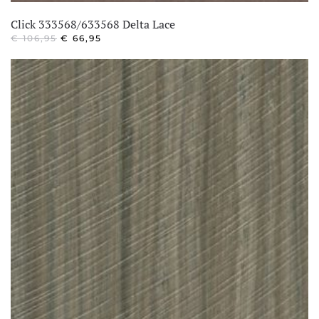
Click 333568/633568 Delta Lace
OORSPRONKELIJKE
HUIDIGE
€
106,95
€
66,95
PRIJS
PRIJS
WAS:
IS:
€ 106,95.
€ 66,95.