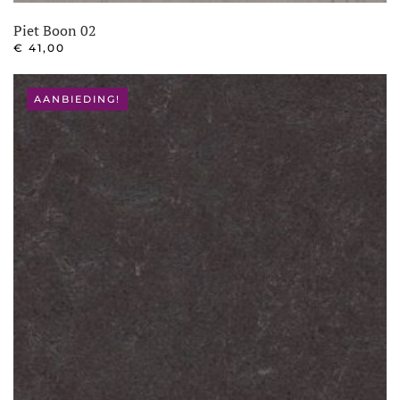
Piet Boon 02
€
41,00
AANBIEDING!