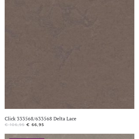
Click 333568/633568 Delta Lace
OORSPRONKELIJKE
HUIDIGE
€
106,95
€
66,95
PRIJS
PRIJS
WAS:
IS: