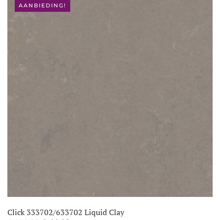
€ 106,95.
€ 66,95.
AANBIEDING!
Click 333702/633702 Liquid Clay