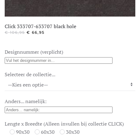
Click 333707-633707 black hole
OORSPRONKELIJKE
HUIDIGE
€
106,95
€
66,95
PRIJS
PRIJS
WAS:
IS:
€ 106,95.
€ 66,95.
Designnummer (verplicht)
Selecteer de collectie...
Anders... namelijk:
Lengte x Breedte (Alleen invullen bij collectie CLICK)
90x30
60x30
30x30