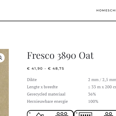
HOME
SCH
Fresco 3890 Oat
PRIJSKLASSE:
€
41,90
-
€
48,75
€ 41,90
TOT
Dikte
2 mm / 2,5 m
€ 48,75
Lengte x breedte
≤ 33 m x 200 
Gerecycled materiaal
36%
Hernieuwbare energie
100%