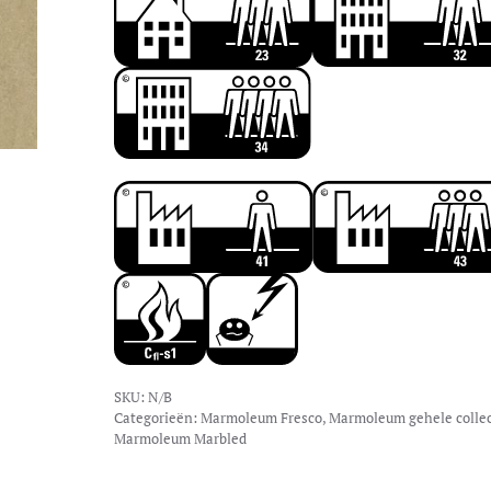
SKU:
N/B
Categorieën:
Marmoleum Fresco
,
Marmoleum gehele collec
Marmoleum Marbled