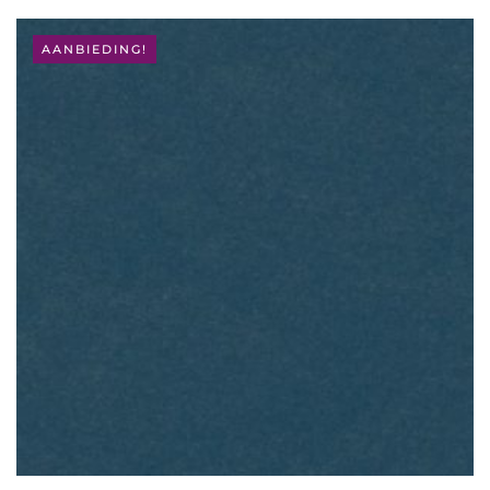
PRIJS
PRIJS
WAS:
IS:
€ 106,95.
€ 66,95.
AANBIEDING!