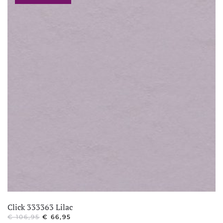
Click 333363 Lilac
OORSPRONKELIJKE
HUIDIGE
€
106,95
€
66,95