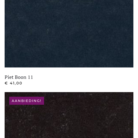
Piet Boon 11
€
41,00
AANBIEDING!