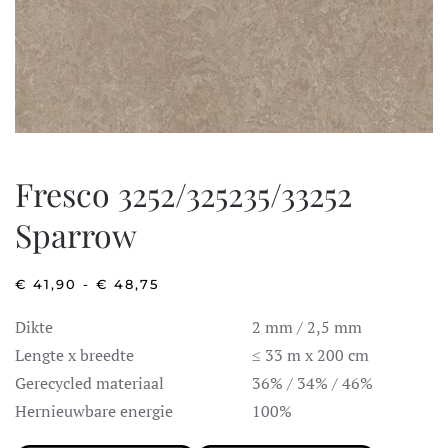
Fresco 3252/325235/33252
Sparrow
PRIJSKLASSE:
€
41,90
-
€
48,75
€ 41,90
TOT
Dikte
2 mm / 2,5 mm
€ 48,75
Lengte x breedte
≤ 33 m x 200 cm
Gerecycled materiaal
36% / 34% / 46%
Hernieuwbare energie
100%