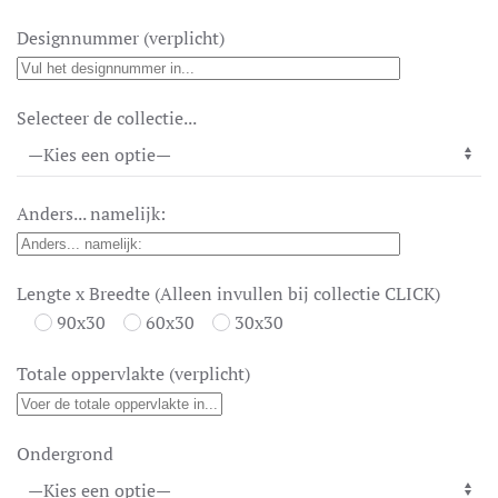
WAS:
IS:
€ 106,95.
€ 66,95.
Designnummer (verplicht)
Selecteer de collectie...
Anders... namelijk:
Lengte x Breedte (Alleen invullen bij collectie CLICK)
90x30
60x30
30x30
Totale oppervlakte (verplicht)
Ondergrond