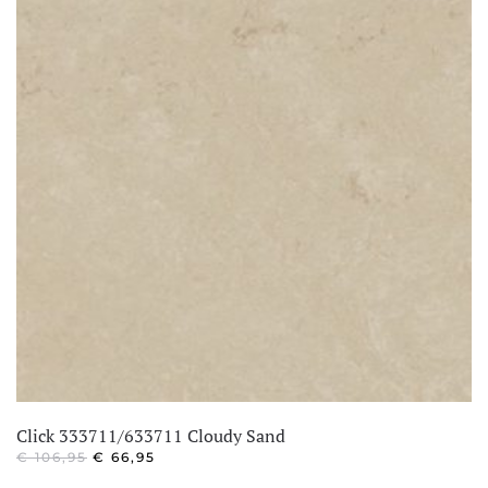
Click 333711/633711 Cloudy Sand
OORSPRONKELIJKE
HUIDIGE
€
106,95
€
66,95
PRIJS
PRIJS