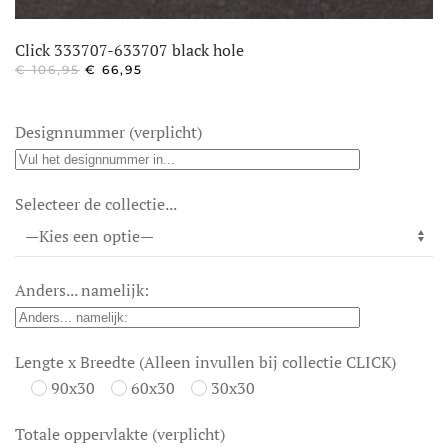
Click 333707-633707 black hole
OORSPRONKELIJKE
HUIDIGE
€
106,95
€
66,95
PRIJS
PRIJS
WAS:
IS:
€ 106,95.
€ 66,95.
Designnummer (verplicht)
Selecteer de collectie...
Anders... namelijk:
Lengte x Breedte (Alleen invullen bij collectie CLICK)
90x30
60x30
30x30
Totale oppervlakte (verplicht)