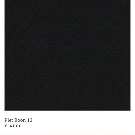
Piet Boon 12
€
41,00