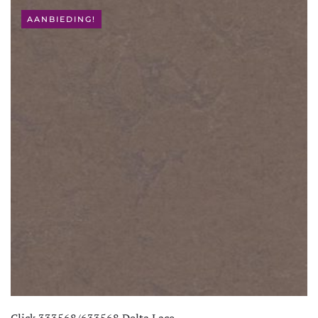
AANBIEDING!
Click 333568/633568 Delta Lace