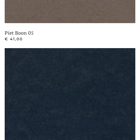
Piet Boon 05
€
41,00