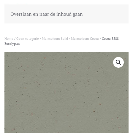
Overslaan en naar de inhoud gaan
Home
/
Geen categorie
/
Marmoleum Solid
/
Marmoleum Cocoa
/ Cocoa 3588
Eucalyptus