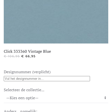
Click 333360 Vintage Blue
OORSPRONKELIJKE
HUIDIGE
€
106,95
€
66,95
PRIJS
PRIJS
WAS:
IS:
€ 106,95.
€ 66,95.
Designnummer (verplicht)
Selecteer de collectie...
Anders... namelijk: