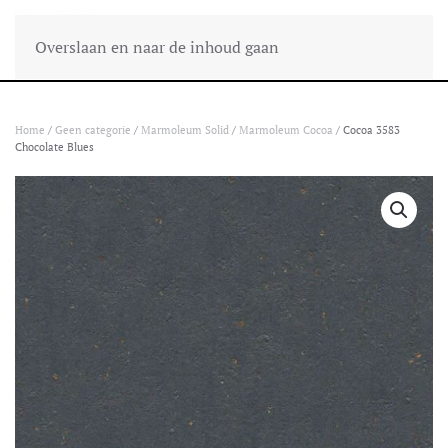
Overslaan en naar de inhoud gaan
Home
/
Geen categorie
/
Marmoleum Solid
/
Marmoleum Cocoa
/ Cocoa 3583
Chocolate Blues