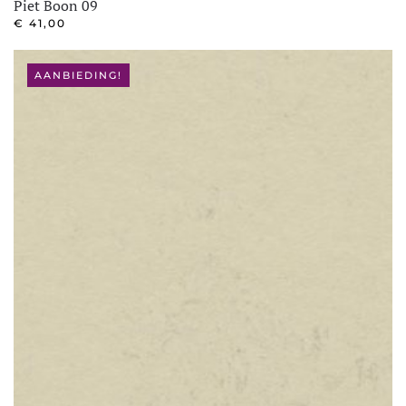
Piet Boon 09
€
41,00
AANBIEDING!