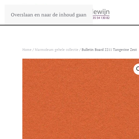
Overslaan en naar de inhoud gaan
Home
/
Marmoleum gehele collectie
/ Bulletin Board 2211 Tangerine Zest