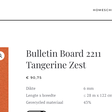
HOME
SCH
Bulletin Board 2211
Tangerine Zest
€
90,75
Dikte
6 mm
Lengte x breedte
≤ 28 m x 122 c
Gerecycled materiaal
43%