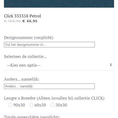
Click 333358 Petrol
OORSPRONKELIJKE
HUIDIGE
€
106,95
€
66,95
PRIJS
PRIJS
WAS:
IS:
€ 106,95.
€ 66,95.
Designnummer (verplicht)
Selecteer de collectie...
Anders... namelijk:
Lengte x Breedte (Alleen invullen bij collectie CLICK)
90x30
60x30
30x30
Totale oppervlakte (verplicht)