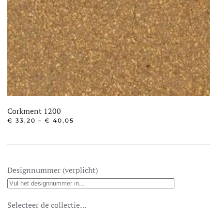
Corkment 1200
PRIJSKLASSE:
€
33,20
–
€
40,05
€ 33,20
Dit
TOT
product
€ 40,05
heeft
meerdere
Designnummer (verplicht)
variaties.
Deze
Selecteer de collectie…
optie