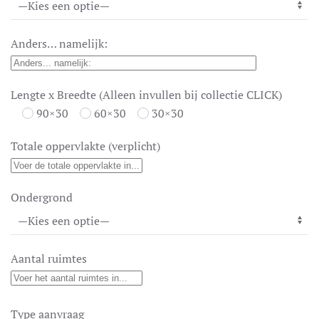
kan
gekozen
worden
Anders… namelijk:
op
de
Lengte x Breedte (Alleen invullen bij collectie CLICK)
productpagina
90×30
60×30
30×30
Totale oppervlakte (verplicht)
Ondergrond
Aantal ruimtes
Type aanvraag